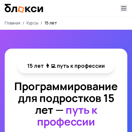
Главная
/
Курсы
/
15 лет
15 лет 👨‍💻 путь к профессии
Программирование
для подростков 15
лет —
путь к
профессии