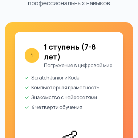
профессиональных навыков
1 ступень (7-8
лет)
1
Погружение в цифровой мир
✓
Scratch Junior и Kodu
✓
Компьютерная грамотность
✓
Знакомство с нейросетями
✓
4 четверти обучения
👶