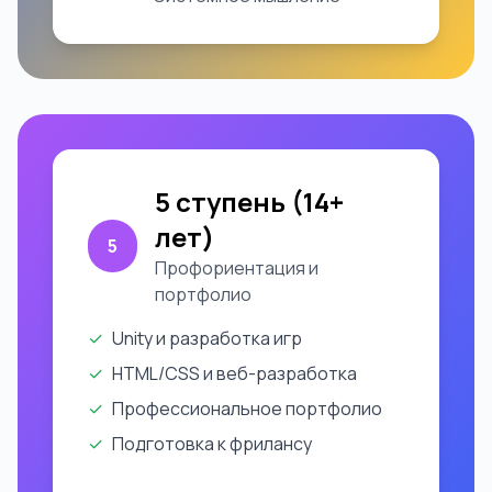
5 ступень (14+
лет)
5
Профориентация и
портфолио
✓
Unity и разработка игр
✓
HTML/CSS и веб-разработка
✓
Профессиональное портфолио
✓
Подготовка к фрилансу